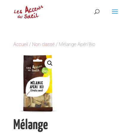
Accueil
/
Non classé
/ Mélange Apéri’Bio
Mélange