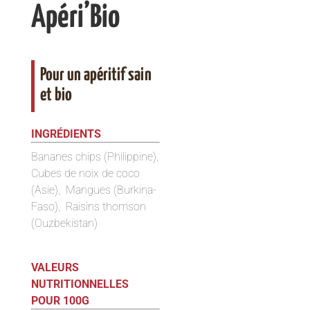
Apéri’Bio
Pour un apéritif sain
et bio
INGRÉDIENTS
Bananes chips (Philippine),
Cubes de noix de coco
(Asie), Mangues (Burkina-
Faso), Raisins thomson
(Ouzbekistan)
VALEURS
NUTRITIONNELLES
POUR 100G