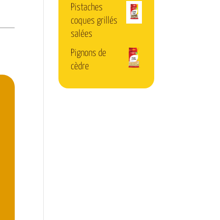
Pistaches
coques grillés
salées
Pignons de
cèdre
a
n
e