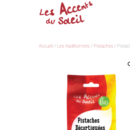
Accueil
/
Les traditionnels
/
Pistaches
/ Pistac