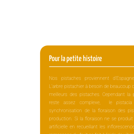
Pour la petite histoire
Nos pistaches proviennent d’Espagne
L’arbre pistachier à besoin de beaucoup de
meilleurs des pistaches. Cependant la 
reste assez complexe, le
pistacia
synchronisation de la floraison des pis
production. Si la floraison ne se produi
artificielle en recueillant les infloresce