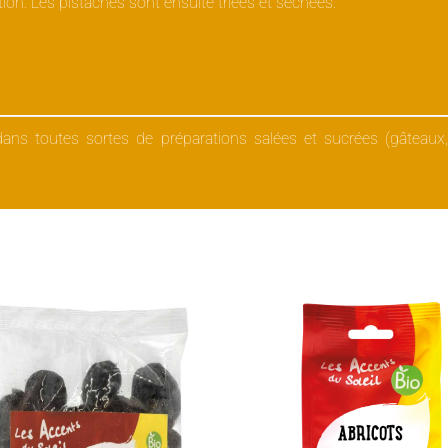
ation. Les pistaches sont ensuite triées et séchées.
dans toutes sortes de préparations salées et sucrées (gâteaux