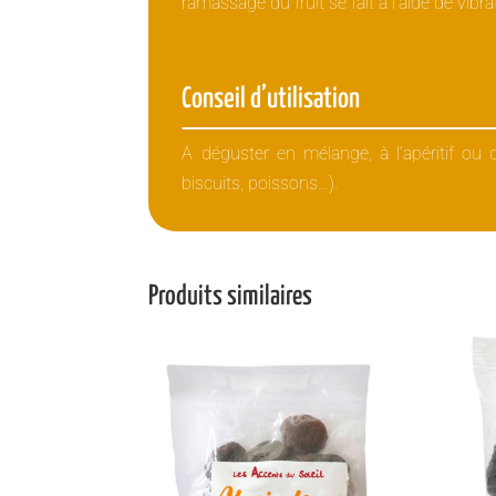
ramassage du fruit se fait à l’aide de vibr
Conseil d’utilisation
A déguster en mélange, à l’apéritif ou 
biscuits, poissons…).
Produits similaires