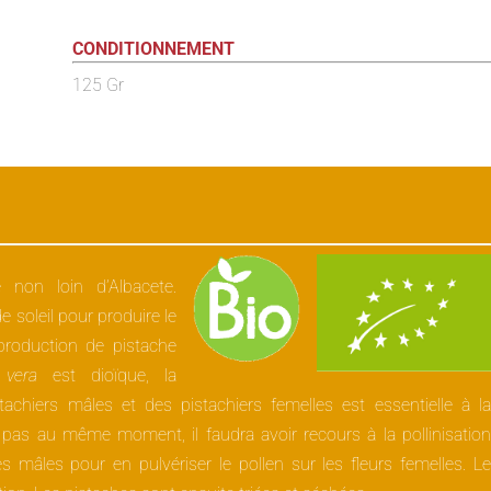
CONDITIONNEMENT
125 Gr
 non loin d’Albacete.
 soleil pour produire le
production de pistache
 vera
est dioïque, la
tachiers mâles et des pistachiers femelles est essentielle à l
t pas au même moment, il faudra avoir recours à la pollinisatio
nces mâles pour en pulvériser le pollen sur les fleurs femelles. L